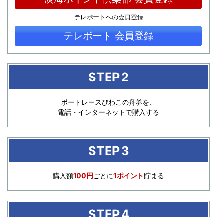
テレボートへの会員登録
テレボート
会員登録
STEP
2
ボートレースびわこの舟券を、
電話・インターネットで購入する
STEP
3
購入額
100円
ごとに
1ポイント
貯まる
STEP
4